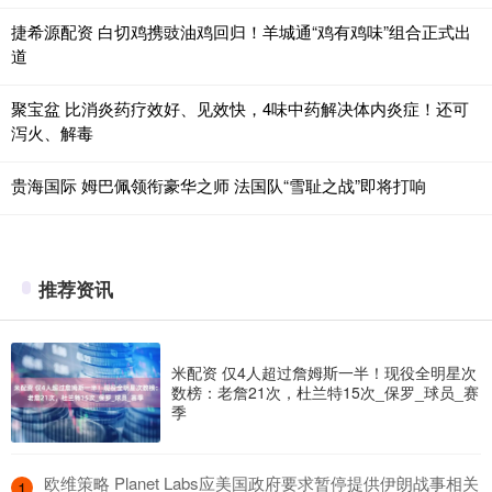
捷希源配资 白切鸡携豉油鸡回归！羊城通“鸡有鸡味”组合正式出
道
聚宝盆 比消炎药疗效好、见效快，4味中药解决体内炎症！还可
泻火、解毒
贵海国际 姆巴佩领衔豪华之师 法国队“雪耻之战”即将打响
推荐资讯
米配资 仅4人超过詹姆斯一半！现役全明星次
数榜：老詹21次，杜兰特15次_保罗_球员_赛
季
​欧维策略 Planet Labs应美国政府要求暂停提供伊朗战事相关
1