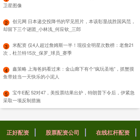
卫星图像
​创元网 日本递交投降书的罕见照片，本该彰显战胜国风范，
2
却留下三个谜团_小林浅_何应钦_三郎
​米配资 仅4人超过詹姆斯一半！现役全明星次数榜：老詹21
3
次，杜兰特15次_保罗_球员_赛季
​鑫策略 上海爸妈看过来：金山廊下有个“疯玩圣地”，抓蟹摸
4
鱼带娃当一天快乐的小泥人
​宝牛E配 52对47，美投票结果出炉，特朗普下令后，伊紧急
5
采取一项反制措施
正好配资
股票配资公司
在线杠杆配资