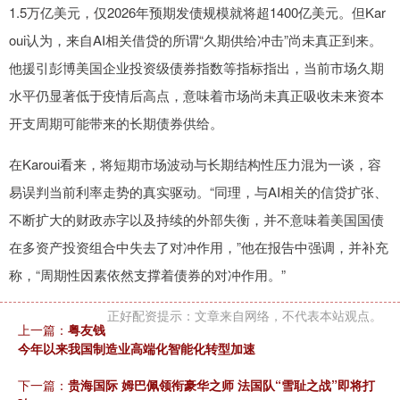
1.5万亿美元，仅2026年预期发债规模就将超1400亿美元。但Kar
oui认为，来自AI相关借贷的所谓“久期供给冲击”尚未真正到来。
他援引彭博美国企业投资级债券指数等指标指出，当前市场久期
水平仍显著低于疫情后高点，意味着市场尚未真正吸收未来资本
开支周期可能带来的长期债券供给。
在Karoui看来，将短期市场波动与长期结构性压力混为一谈，容
易误判当前利率走势的真实驱动。“同理，与AI相关的信贷扩张、
不断扩大的财政赤字以及持续的外部失衡，并不意味着美国国债
在多资产投资组合中失去了对冲作用，”他在报告中强调，并补充
称，“周期性因素依然支撑着债券的对冲作用。”
正好配资提示：文章来自网络，不代表本站观点。
上一篇：
粤友钱
今年以来我国制造业高端化智能化转型加速
下一篇：
贵海国际 姆巴佩领衔豪华之师 法国队“雪耻之战”即将打