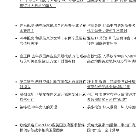
在”！英首相回应：不会妥协、不会参战！
场表现抢眼！_比赛_联赛_战
BBC将大裁员2000人…
芝麻配资 他在场就输球？约基奇竟成了掘
卢深策略 他高中与詹姆斯齐
金难题？
代字母哥，奈何生不逢时
鸿牛配资 和讯信息刘文博：有两个重要信
亚新T+0配资 和讯信息许鑫：
号值得关注
预判 回踩并非坏事
嘉正网 去年我国商业航天规模破万亿 现存
富投恒盈 入手畅享90的“小确
航天相关企业超1.1万家丨封面有数
高德地图首发地标AI步导等功
第二证券 两艘空载油轮在霍尔木兹海峡临
涨上策 报道：特朗普与财长
时掉头
何应付伊朗战争持续8-12周
融创优配 卡塔尔在停火后开始恢复液化天
创元网 美伊宣布停火后 霍尔
然气生产
多数滞留船只还在“观望”
策略吧 中年女人的天理
易多投资 好人暴毙，坏人得善
欧维策略 Planet Labs应美国政府要求暂停
策略大赢家 销量超一半出口海
提供伊朗战事相关卫星图像
国“智”造，全球爆单