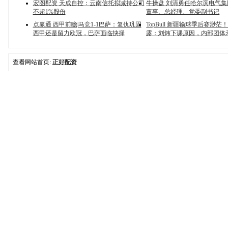
宏图配资 天成自控：云南信托拟减持公司
牛操盘 刘清勇任哈尔滨电气
不超1%股份
董事、总经理、党委副书记
点赢通 西甲前瞻|马竞1-1巴萨：复仇巩固
TopBull 新疆输球季后赛渺
西甲还是留力欧冠，巴萨面临抉择
露：刘炜下课原因，内部团体
查看网站首页:
正好配资