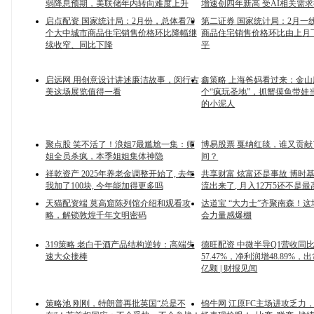
弱降息预期，美联储年内转向难度上升
增速创四年新高 受AI相关需
启点配资 国家统计局：2月份，总体看70
第二证券 国家统计局：2月一
个大中城市商品住宅销售价格环比降幅继
商品住宅销售价格环比由上月
续收窄、同比下降
平
启远网 用创意设计讲述廉洁故事，闵行古
鑫策略 上海爸妈看过来：金山
美这场展览值得一看
个“疯玩圣地”，抓蟹摸鱼带娃
的小泥人
聚点股 笑不活了！浪姐7最尴尬一集：师
博易股票 戛纳红毯，谁又贡
姐全员杀疯，本季姐姐集体神隐
间？
祥乾资产 2025年养老金调整开始了, 去年
共享财富 炫富还是事故 博时
我加了100块, 今年能加得更多吗
流出来了, 月入12万5还不是最
天猫配资端 莫高窟陈列馆介绍和观看攻
达道宝 “大力士”齐聚南森！
略，解锁敦煌千年文明密码
会力量感爆棚
319策略 老白干酒产品结构逆转：高端失
德旺配资 中微半导Q1营收同
速大众接棒
57.47%，净利润增48.89%，
亿颗 | 财报见闻
策略池 刚刚，特朗普再批英国“总是不
锦牛网 江原FC主场进攻乏力