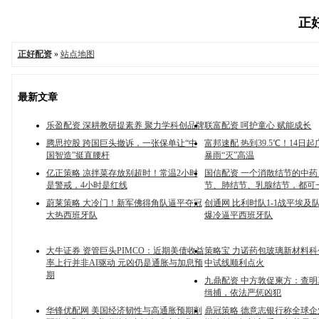
正好
正好配资
»
站点地图
最新文章
乐盈配资 深耕教研提素养 聚力学科创品牌
联富配资 呵护童心 赋能成长
腾思控股 跨国巨头撤诉，一张保单让“中
富邦速配 热到39.5℃！14日
国智造”挺直腰杆
暴雨“灭”高温
亿正策略 凉拌菜存放别超时！常温2小时
国信配资 一个消散结节的中
是警戒，4小时是红线
节、肺结节、乳腺结节，都可
蔚莱策略 大冷门！新军佛得角队逼平夺冠
创通网 比利时队1-1战平埃及
大热西班牙队
爆冷逼平西班牙队
大牛证券 资管巨头PIMCO：近期美债收益
策略宝 力诺药包玻璃新材料
率上行并非AI驱动 元凶仍是通胀与加息预
中试线顺利点火
期
九鼎配资 中方敦促柬方：查
缉捕，依法严惩凶犯
华锋优配网 美国经济韧性与高通胀预期削
鼎冠策略 德意志银行称全球