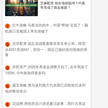
芝麻配资 他在场就输球？约基
奇竟成了掘金难题？
​亿牛策略 马斯克吹的牛，中国“帮他”兑现了！脑
1
机接口竟被国人率先突破了
​灵菲配资 国足迎战喀麦隆首发名单公布，阵型
2
从4231变成541，邵佳一：国足已做好面对困难的准
备
​祥乾资产 2025年养老金调整开始了, 去年我加了
3
100块, 今年能加得更多吗
​盛宝策略 俄乌谈判俄方代表团已启程前往谈判
4
地伊斯坦布尔
​启远网 用创意设计讲述廉洁故事，闵行古美这
5