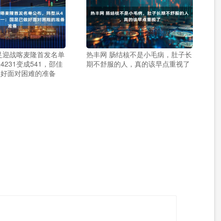
足迎战喀麦隆首发名单
热丰网 肠结核不是小毛病，肚子长
231变成541，邵佳
期不舒服的人，真的该早点重视了
做好面对困难的准备