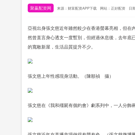
聚赢配资网
来源：财富配资APP下载
网站：正好配资
日期：
亞視出身張文慈近年雖然較少在香港螢幕亮相，但在
然曾直言身心透支一度暫別，但經過休息後，去年底已
的寬敞新屋，生活品質提升不少。
張文慈上年性感現身活動。（陳順禎 攝）
張文慈在《我和殭屍有個約會》劇系列中，一人分飾
張文慈近年在直播市場做得有聲有色。（張文慈微博