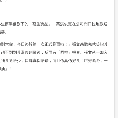
小生蔡淇俊旗下的「蔡生寶品」，蔡淇俊更在公司門口拉炮歡迎
溫馨。
睇到大㗎，今日終於第一次正式見面啦！」張文慈聽完就笑指其
，想不到到蔡淇俊創業後，反而有「同框」機會。張文慈一加入
食我食過唔少，口碑真係唔錯，而且係真係好食！咁好嘅嘢，一
加油」！