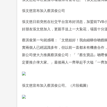
張文慈宣布加入蔡淇俊公司
張文慈日前突然在社交平台宣布好消息，加盟前TVB
好朋友張文慈加入，更親手送上一大紮花，場面十分
蔡淇俊第一句就感嘆：「文慈姐好！我由細睇你啲戲
實兩個人已經認識多年，但以前一直都未有機會合作
新公司便大力推薦蔡淇俊公司：「『蔡生寶品』啲嘢
定要推介俾大家。」最後兩人一齊舉起手大嗌「一齊
張文慈宣布加入蔡淇俊公司。（片段截圖）