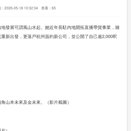
2026-05-18 10:32:34
查看：65
內地發展可謂風山水起。她近年長駐內地開拓直播帶貨事業，雖
重新出發，更落戶杭州簽約新公司，並公開了自己逾2,000呎
兩角山本未來及金未來。（影片截圖）
圖片）