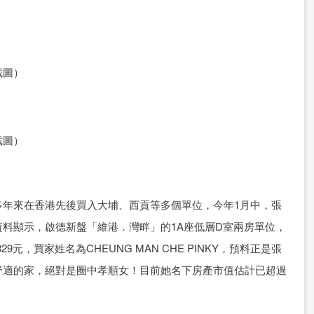
截圖）
截圖）
多年來在香港先後買入大埔、西貢等多個單位，今年1月中，張
料顯示，啟德新盤「維港．灣畔」的1A座低層D室兩房單位，
29元，買家姓名為CHEUNG MAN CHE PINKY，預料正是張
舒適的家，絕對是圈中孝順女！目前她名下房產市值估計已超過