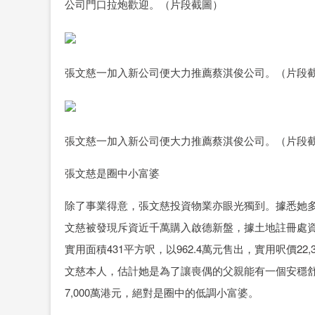
公司門口拉炮歡迎。（片段截圖）
張文慈一加入新公司便大力推薦蔡淇俊公司。（片段
張文慈一加入新公司便大力推薦蔡淇俊公司。（片段
張文慈是圈中小富婆
除了事業得意，張文慈投資物業亦眼光獨到。據悉她
文慈被發現斥資近千萬購入啟德新盤，據土地註冊處資
實用面積431平方呎，以962.4萬元售出，實用呎價22,3
文慈本人，估計她是為了讓喪偶的父親能有一個安穩
7,000萬港元，絕對是圈中的低調小富婆。