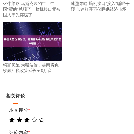
亿牛策略 马斯克吹的牛，中
速盈策略 脑机接口“接入”睡眠干
国“帮他”兑现了！脑机接口竟被
预 加速打开万亿睡眠经济市场
国人率先突破了
锦富优配 为稳油价，越南将免
收燃油税政策延长至6月底
相关评论
本文评分
*
评论内容
*