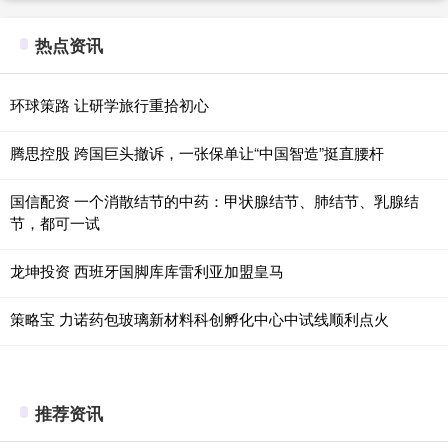
热点资讯
环球策路 让研学旅行重拾初心
腾思控股 跨国巨头撤诉，一张保单让“中国智造”挺直腰杆
国信配资 一个消散结节的中药：甲状腺结节、肺结节、乳腺结
节，都可一试
龙坤投资 西班牙国脚库库雷利亚加盟皇马
策略宝 力诺药包玻璃新材料科创孵化中心中试线顺利点火
推荐资讯