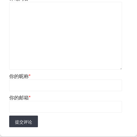
你的昵称
*
你的邮箱
*
提交评论