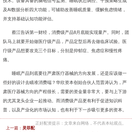
技术。设备具备的脑电信号监测、睡眠状态调控、干预策略生成
及AI数据分析四大功能，可辅助改善睡眠质量、缓解焦虑情绪，
并支持基础认知功能评估。
蔡江告诉第一财经，消费级产品8月底能实现量产。同时，团
队马上就要开始做医疗级产品，产品定型后再去做临床试验。医
疗级产品想要攻克三个目标，分别是抑郁症、焦虑症和慢性疼
痛。
睡眠产品到底要往严肃医疗器械的方向发展，还是应该做一
些好的设计去瞄准消费端？华欣资本创始合伙人范晋涛认为，严
肃医疗器械方向的产程很长，需要的资金量非常大，要与上下游
的尤其龙头企业一起推动。而消费级产品更有利于促进知识科
普，以及产业化的市场认知，也有利于下一步吸引更多的资本。
正好配资提示：文章来自网络，不代表本站观点。
上一篇：
灵菲配