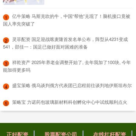
​亿牛策略 马斯克吹的牛，中国“帮他”兑现了！脑机接口竟被
1
国人率先突破了
​灵菲配资 国足迎战喀麦隆首发名单公布，阵型从4231变成
2
541，邵佳一：国足已做好面对困难的准备
​祥乾资产 2025年养老金调整开始了, 去年我加了100块, 今年
3
能加得更多吗
​盛宝策略 俄乌谈判俄方代表团已启程前往谈判地伊斯坦布尔
4
​策略宝 力诺药包玻璃新材料科创孵化中心中试线顺利点火
5
正好配资
股票配资公司
在线杠杆配资