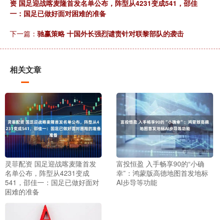
资 国足迎战喀麦隆首发名单公布，阵型从4231变成541，邵佳
一：国足已做好面对困难的准备
下一篇：
驰赢策略 十国外长强烈谴责针对联黎部队的袭击
相关文章
灵菲配资 国足迎战喀麦隆首发
富投恒盈 入手畅享90的“小确
名单公布，阵型从4231变成
幸”：鸿蒙版高德地图首发地标
541，邵佳一：国足已做好面对
AI步导等功能
困难的准备