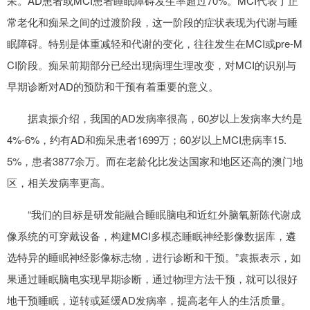
呆。AD患者或MCI患者睡眠障碍发生率超过70%。MCI代表了正
常老化和痴呆之间的过渡阶段，这一阶段的症状表现为代谢与睡
眠障碍。特别是体重减轻和代谢的变化，往往发生在MCI或pre-M
CI阶段。痴呆前期部分已经出现病理生理改变，对MCI的识别与
早期诊断对AD的预防和干预有着重要的意义。
据袁振介绍，我国的AD发病率很高，60岁以上发病率大约是
4%-6%，约有AD和痴呆患者1699万；60岁以上MCI患病率15.
5%，患者3877余万。而在老龄化比发达国家和地区还高的澳门地
区，相关发病率更高。
“我们的目标是研发能融合睡眠脑电和近红外脑氧新陈代谢成
像系统的可穿戴设备，构建MCI多模态睡眠神经影像数据库，遴
选特异的睡眠神经影像标志物，进行诊断和干预。”袁振表示，如
果通过睡眠脑电实现早期诊断，通过物理方法干预，就可以很好
地干预睡眠，逆转或延缓AD发病率，提高老年人的生活质量。