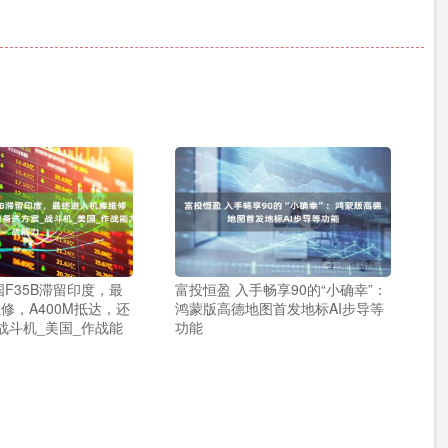
国F35B滞留印度，最
富投恒盈 入手畅享90的“小确幸”：
修，A400M抵达，还
鸿蒙版高德地图首发地标AI步导等
战斗机_美国_作战能
功能