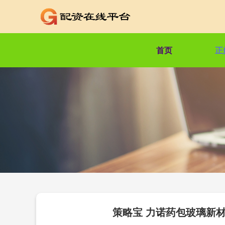
首页
正
策略宝 力诺药包玻璃新