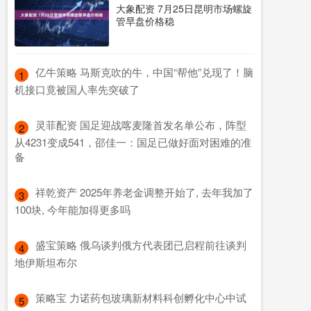
大象配资 7月25日昆明市场螺旋
管早盘价格稳
​亿牛策略 马斯克吹的牛，中国“帮他”兑现了！脑
1
机接口竟被国人率先突破了
​灵菲配资 国足迎战喀麦隆首发名单公布，阵型
2
从4231变成541，邵佳一：国足已做好面对困难的准
备
​祥乾资产 2025年养老金调整开始了, 去年我加了
3
100块, 今年能加得更多吗
​盛宝策略 俄乌谈判俄方代表团已启程前往谈判
4
地伊斯坦布尔
​策略宝 力诺药包玻璃新材料科创孵化中心中试
5