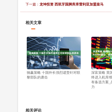
下一篇：
龙坤投资 西班牙国脚库库雷利亚加盟皇马
相关文章
驰赢策略 十国外长强烈谴责针对联
深富策略 英
黎部队的袭击
终进入机库维
有备选方案_
力
相关评论