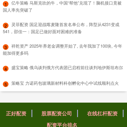
​亿牛策略 马斯克吹的牛，中国“帮他”兑现了！脑机接口竟被
1
国人率先突破了
​灵菲配资 国足迎战喀麦隆首发名单公布，阵型从4231变成
2
541，邵佳一：国足已做好面对困难的准备
​祥乾资产 2025年养老金调整开始了, 去年我加了100块, 今年
3
能加得更多吗
​盛宝策略 俄乌谈判俄方代表团已启程前往谈判地伊斯坦布尔
4
​策略宝 力诺药包玻璃新材料科创孵化中心中试线顺利点火
5
正好配资
股票配资公司
在线杠杆配资
配资平台排名