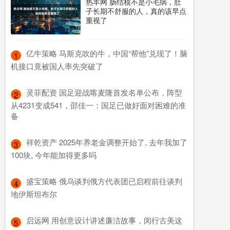
热丰网 肠结核不是小毛病，肚
子长期不舒服的人，真的该早点
重视了
​亿牛策略 马斯克吹的牛，中国“帮他”兑现了！脑
1
机接口竟被国人率先突破了
​灵菲配资 国足迎战喀麦隆首发名单公布，阵型
2
从4231变成541，邵佳一：国足已做好面对困难的准
备
​祥乾资产 2025年养老金调整开始了, 去年我加了
3
100块, 今年能加得更多吗
​盛宝策略 俄乌谈判俄方代表团已启程前往谈判
4
地伊斯坦布尔
​启远网 用创意设计讲述廉洁故事，闵行古美这
5