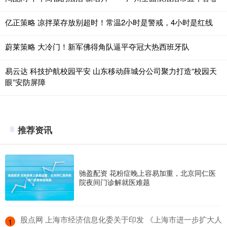
亿正策略 凉拌菜存放别超时！常温2小时是警戒，4小时是红线
蔚莱策略 大冷门！新军佛得角队逼平夺冠大热西班牙队
易云达 科技护航校园平安 山东移动薛城分公司聚力打造“校园天
眼”安防屏障
推荐资讯
驰盈配资 花粉症晚上容易加重，北京同仁医
院夜间门诊解就医难题
​股点网 上海市经济信息化委关于印发 《上海市进一步扩大人
1