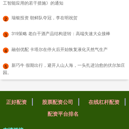
工智能应用的若干措施》的通知
​瑞银投资 朝鲜队夺冠，李在明祝贺
2
​319策略 老白干酒产品结构逆转：高端失速大众接棒
3
​融创优配 卡塔尔在停火后开始恢复液化天然气生产
4
​新巧牛 假期出行，避开人山人海，一头扎进治愈的伏尔加庄
5
园。
正好配资
股票配资公司
在线杠杆配资
配资平台排名