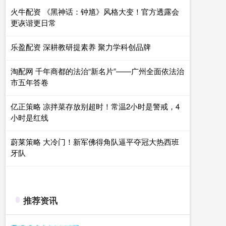
火牛配资 《黑神话：钟馗》风格大变！官方透露会
更诙谐更日常
乐盈配资 深耕教研提素养 聚力学科创品牌
淘配网 千年商都的法治“新名片”——广州全面依法治
市五年答卷
亿正策略 凉拌菜存放别超时！常温2小时是警戒，4
小时是红线
蔚莱策略 大冷门！新军佛得角队逼平夺冠大热西班
牙队
推荐资讯