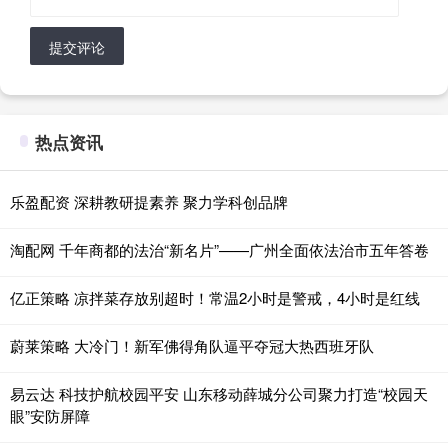
提交评论
热点资讯
乐盈配资 深耕教研提素养 聚力学科创品牌
淘配网 千年商都的法治“新名片”——广州全面依法治市五年答卷
亿正策略 凉拌菜存放别超时！常温2小时是警戒，4小时是红线
蔚莱策略 大冷门！新军佛得角队逼平夺冠大热西班牙队
易云达 科技护航校园平安 山东移动薛城分公司聚力打造“校园天
眼”安防屏障