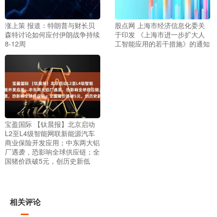
涨上策 报道：特朗普与财长贝
股点网 上海市经济信息化委关
森特讨论如何应付伊朗战争持续
于印发 《上海市进一步扩大人
8-12周
工智能应用的若干措施》的通知
宝盈国际 【钛晨报】北京启动
L2至L4级智能网联新能源汽车
商业保险开发应用；中东两大铝
厂遇袭，恐影响全球供应链；全
国猪价跌破5元，创历史新低
相关评论