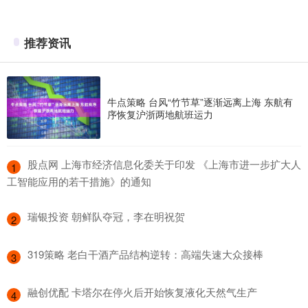
推荐资讯
牛点策略 台风“竹节草”逐渐远离上海 东航有
序恢复沪浙两地航班运力
​股点网 上海市经济信息化委关于印发 《上海市进一步扩大人
1
工智能应用的若干措施》的通知
​瑞银投资 朝鲜队夺冠，李在明祝贺
2
​319策略 老白干酒产品结构逆转：高端失速大众接棒
3
​融创优配 卡塔尔在停火后开始恢复液化天然气生产
4