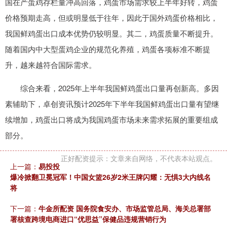
国在产蛋鸡存栏量冲高回落，鸡蛋市场需求较上半年好转，鸡蛋
价格预期走高，但或明显低于往年，因此于国外鸡蛋价格相比，
我国鲜鸡蛋出口成本优势仍较明显。其二，鸡蛋质量不断提升。
随着国内中大型蛋鸡企业的规范化养殖，鸡蛋各项标准不断提
升，越来越符合国际需求。
综合来看，2025年上半年我国鲜鸡蛋出口量再创新高。多因
素辅助下，卓创资讯预计2025年下半年我国鲜鸡蛋出口量有望继
续增加，鸡蛋出口将成为我国鸡蛋市场未来需求拓展的重要组成
部分。
正好配资提示：文章来自网络，不代表本站观点。
上一篇：
易投投
爆冷掀翻卫冕冠军！中国女篮26岁2米王牌闪耀：无惧3大内线名
将
下一篇：
牛金所配资 国务院食安办、市场监管总局、海关总署部
署核查跨境电商进口“优思益”保健品违规营销行为