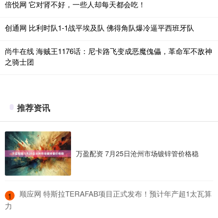
倍悦网 它对肾不好，一些人却每天都会吃！
创通网 比利时队1-1战平埃及队 佛得角队爆冷逼平西班牙队
尚牛在线 海贼王1176话：尼卡路飞变成恶魔傀儡，革命军不敌神
之骑士团
推荐资讯
万盈配资 7月25日沧州市场镀锌管价格稳
​顺应网 特斯拉TERAFAB项目正式发布！预计年产超1太瓦算
1
力