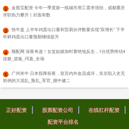
​金股宝配资 今年一季度新一线城市用工需求强劲，成都重庆
2
求职热力攀升丨封面有数
​快牛盘 上半年鸡蛋出口量和贸易伙伴数量实现“双增长” 下半
3
年鲜鸡蛋出口量预期继续提升
​顺配网 深夜奇迹！女篮姑娘加时赛绝地反击，1分优势终结4
4
连败_篮板_珂嘉_全场
​广州米牛 日本投降前夜，皇宫内外血流成河，东京陷入史无
5
前例的大混乱_叛乱_军官_畑中健二
正好配资
股票配资公司
在线杠杆配资
配资平台排名