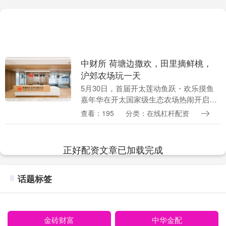
中财所 荷塘边撒欢，田里摘鲜桃，
沪郊农场玩一天
5月30日，首届开太莲动鱼跃・欢乐摸鱼
嘉年华在开太国家级生态农场热闹开启。
活动以趣味摸鱼为核心，融合赏荷、采
查看：195
分类：在线杠杆配资
摘、垂钓、美食等多元体验，尽显金山枫
泾农文旅商体展融....
正好配资文章已加载完成
话题标签
金砖财富
中华金配