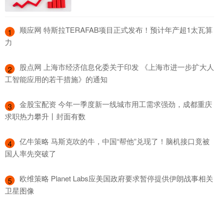
​顺应网 特斯拉TERAFAB项目正式发布！预计年产超1太瓦算
1
力
​股点网 上海市经济信息化委关于印发 《上海市进一步扩大人
2
工智能应用的若干措施》的通知
​金股宝配资 今年一季度新一线城市用工需求强劲，成都重庆
3
求职热力攀升丨封面有数
​亿牛策略 马斯克吹的牛，中国“帮他”兑现了！脑机接口竟被
4
国人率先突破了
​欧维策略 Planet Labs应美国政府要求暂停提供伊朗战事相关
5
卫星图像