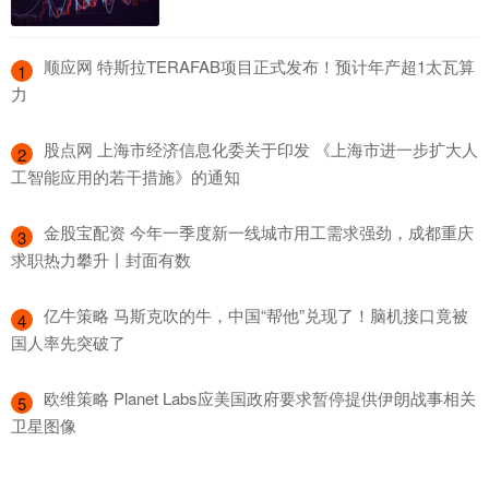
​顺应网 特斯拉TERAFAB项目正式发布！预计年产超1太瓦算
1
力
​股点网 上海市经济信息化委关于印发 《上海市进一步扩大人
2
工智能应用的若干措施》的通知
​金股宝配资 今年一季度新一线城市用工需求强劲，成都重庆
3
求职热力攀升丨封面有数
​亿牛策略 马斯克吹的牛，中国“帮他”兑现了！脑机接口竟被
4
国人率先突破了
​欧维策略 Planet Labs应美国政府要求暂停提供伊朗战事相关
5
卫星图像