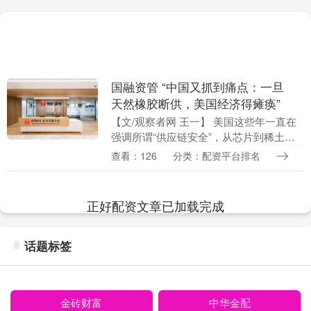
国融资管 “中国又抓到痛点：一旦
天然橡胶断供，美国经济得瘫痪”
【文/观察者网 王一】 美国这些年一直在
强调所谓“供应链安全”，从芯片到稀土，
从能源到关键矿产，几乎把所有战略资源
查看：126
分类：配资平台排名
都盘点了一遍。当地时间6月1日，一些美
国战略界....
正好配资文章已加载完成
话题标签
金砖财富
中华金配