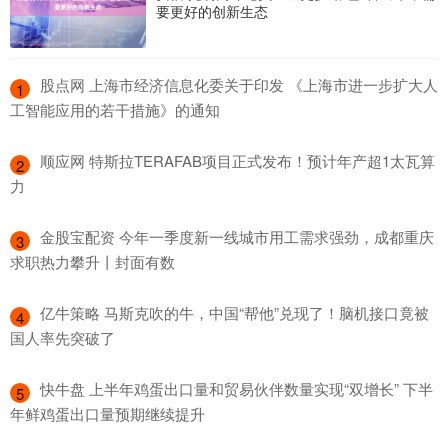
要更好的创新生态
​股点网 上海市经济信息化委关于印发 《上海市进一步扩大人
1
工智能应用的若干措施》的通知
​顺应网 特斯拉TERAFAB项目正式发布！预计年产超1太瓦算
2
力
​金股宝配资 今年一季度新一线城市用工需求强劲，成都重庆
3
求职热力攀升丨封面有数
​亿牛策略 马斯克吹的牛，中国“帮他”兑现了！脑机接口竟被
4
国人率先突破了
​快牛盘 上半年鸡蛋出口量和贸易伙伴数量实现“双增长” 下半
5
年鲜鸡蛋出口量预期继续提升