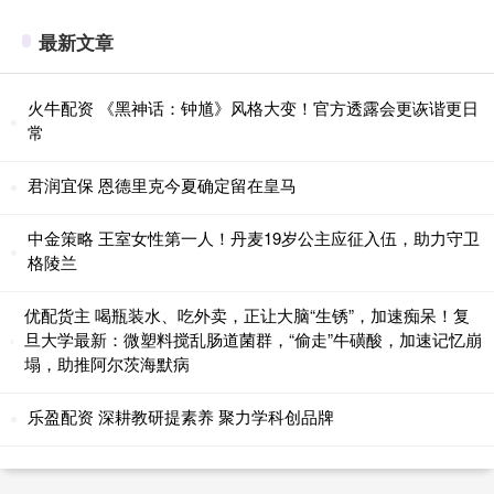
最新文章
火牛配资 《黑神话：钟馗》风格大变！官方透露会更诙谐更日
常
君润宜保 恩德里克今夏确定留在皇马
中金策略 王室女性第一人！丹麦19岁公主应征入伍，助力守卫
格陵兰
优配货主 喝瓶装水、吃外卖，正让大脑“生锈”，加速痴呆！复
旦大学最新：微塑料搅乱肠道菌群，“偷走”牛磺酸，加速记忆崩
塌，助推阿尔茨海默病
乐盈配资 深耕教研提素养 聚力学科创品牌