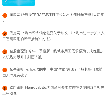
​顺应网 特斯拉TERAFAB项目正式发布！预计年产超1太瓦算
1
力
​股点网 上海市经济信息化委关于印发 《上海市进一步扩大人
2
工智能应用的若干措施》的通知
​金股宝配资 今年一季度新一线城市用工需求强劲，成都重庆
3
求职热力攀升丨封面有数
​亿牛策略 马斯克吹的牛，中国“帮他”兑现了！脑机接口竟被
4
国人率先突破了
​欧维策略 Planet Labs应美国政府要求暂停提供伊朗战事相关
5
卫星图像