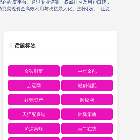
合自己的配资平台。通过专业评测、权威排名及用户口碑，
助您实现资金高效利用与收益最大化。选择我们，让您
话题标签
金砖财富
中华金配
启远网
融创优配
祥乾资产
顺应网
天猫配资端
驰赢策略
泸深策略
尚牛在线